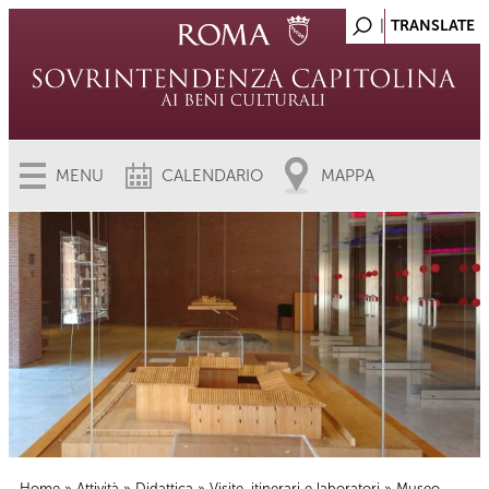
MENU
CALENDARIO
MAPPA
Home
»
Attività
»
Didattica
»
Visite, itinerari e laboratori
» Museo