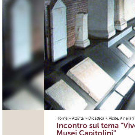
Home
»
Attività
»
Didattica
»
Visite, itinerar
Incontro sul tema "Viv
Tu sei qui
Musei Capitolini"