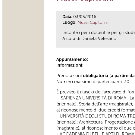
Data:
03/05/2016
Luogo:
Musei Capitolini
Incontro per i docenti e per gli stud
A cura di Daniela Velestino
Appuntamento:
Informazioni:
Prenotazioni
obbligatoria (a partire d
Numero massimo di partecipanti: 30
È previsto il rilascio dell’attestato di f
- SAPIENZA UNIVERSITÀ DI ROMA- La partec
(triennale); Storia dell’arte (magistral
al riconoscimento di due crediti formativ
- UNIVERSITÀ DEGLI STUDI ROMA TRE - La 
(triennale); Architettura-Progettazione
(magistrale), al riconoscimento di due cr
- ACCADEMIA DI BELLE ARTI DI ROMA - La 