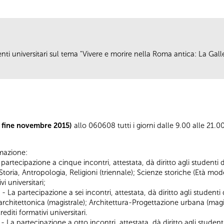
enti universitari sul tema "Vivere e morire nella Roma antica: La Gall
a fine novembre 2015)
allo 060608 tutti i giorni dalle 9.00 alle 21.0
ormazione:
ipazione a cinque incontri, attestata, dà diritto agli studenti dei 
e); Storia, Antropologia, Religioni (triennale); Scienze storiche (Età
i universitari;
partecipazione a sei incontri, attestata, dà diritto agli studenti de
 architettonica (magistrale); Architettura-Progettazione urbana (magi
editi formativi universitari.
partecipazione a otto incontri, attestata, dà diritto agli studenti d