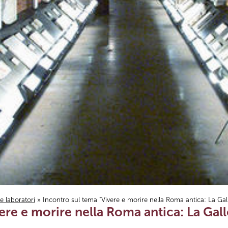
i e laboratori
» Incontro sul tema "Vivere e morire nella Roma antica: La Gall
ere e morire nella Roma antica: La Gall