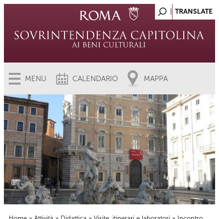
MENU
CALENDARIO
MAPPA
Home
»
Attività
»
Didattica
»
Visite, itinerari e laboratori
» Incontro