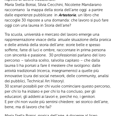
Maria Stella Bottai, Silvia Cecchini, Nicolette Mandarano
raccontano la mappa della storia dell’arte oggi a partire
dalle esperienze pubblicate in
Artestorie
, un libro che
raccoglie 30 risposte a una domanda: che lavoro si può fare
oggi con una laurea in Storia dell’arte?
Tra scuola, università e mercato del lavoro emerge una
rappresentazione vivace della attuale situazione della pratica
e delle attività della storia dell’arte: storie belle e spesso
sofferte, fatte di luci e ombre, raccontate in prima persona
con sincerità e passione. 30 professionisti parlano del loro
percorso – talvolta scelto, talvolta capitato – che dalla
laurea li ha portati a fare il mestiere che svolgono: dalle
attività tradizionali (ricerca, insegnamento) a quelle più
innovative (cura dei social network, delle community, analisi
dei pubblici, Technical Art History).
30 scenari possibili per chi vuole cominciare questo percorso,
per chi lo ha iniziato e per chi lo ha concluso, per gli
educatori, gli addetti ai lavori e, perché no, i genitori.
E per chi non vuole più sentirsi chiedere: sei storico dell’arte,
bene, ma di lavoro che fai?
Maria Stella Bottai, storica dell’arte, è docente al liceo