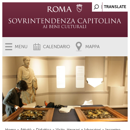
MENU
CALENDARIO
MAPPA
Home
»
Attività
»
Didattica
»
Visite, itinerari e laboratori
» Incontro