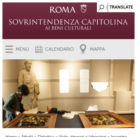
MENU
CALENDARIO
MAPPA
Home
»
Attività
»
Didattica
»
Visite, itinerari e laboratori
» Incontro