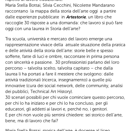
Maria Stella Bottai, Silvia Cecchini, Nicolette Mandarano
raccontano la mappa della storia dell’arte oggi a partire
dalle esperienze pubblicate in
Artestorie
, un libro che
raccoglie 30 risposte a una domanda: che lavoro si può fare
oggi con una laurea in Storia dell’arte?
Tra scuola, università e mercato del lavoro emerge una
rappresentazione vivace della attuale situazione della pratica
e delle attività della storia dell’arte: storie belle e spesso
sofferte, fatte di luci e ombre, raccontate in prima persona
con sincerità e passione. 30 professionisti parlano del loro
percorso – talvolta scelto, talvolta capitato – che dalla
laurea li ha portati a fare il mestiere che svolgono: dalle
attività tradizionali (ricerca, insegnamento) a quelle più
innovative (cura dei social network, delle community, analisi
dei pubblici, Technical Art History).
30 scenari possibili per chi vuole cominciare questo percorso,
per chi lo ha iniziato e per chi lo ha concluso, per gli
educatori, gli addetti ai lavori e, perché no, i genitori.
E per chi non vuole più sentirsi chiedere: sei storico dell’arte,
bene, ma di lavoro che fai?
Maria Stella Bottai, storica dell’arte, è docente al liceo