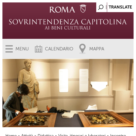
MENU
CALENDARIO
MAPPA
Home
»
Attività
»
Didattica
»
Visite, itinerari e laboratori
» Incontro