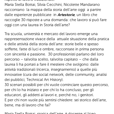
Maria Stella Bottai, Silvia Cecchini, Nicolette Mandarano
raccontano la mappa della storia dell’arte oggi a partire
dalle esperienze pubblicate in
Artestorie
, un libro che
raccoglie 30 risposte a una domanda: che lavoro si può fare
oggi con una laurea in Storia dell’arte?
Tra scuola, università e mercato del lavoro emerge una
rappresentazione vivace della attuale situazione della pratica
e delle attività della storia dell’arte: storie belle e spesso
sofferte, fatte di luci e ombre, raccontate in prima persona
con sincerità e passione. 30 professionisti parlano del loro
percorso – talvolta scelto, talvolta capitato – che dalla
laurea li ha portati a fare il mestiere che svolgono: dalle
attività tradizionali (ricerca, insegnamento) a quelle più
innovative (cura dei social network, delle community, analisi
dei pubblici, Technical Art History).
30 scenari possibili per chi vuole cominciare questo percorso,
per chi lo ha iniziato e per chi lo ha concluso, per gli
educatori, gli addetti ai lavori e, perché no, i genitori.
E per chi non vuole più sentirsi chiedere: sei storico dell’arte,
bene, ma di lavoro che fai?
Maria Stella Bottai, storica dell’arte, è docente al liceo