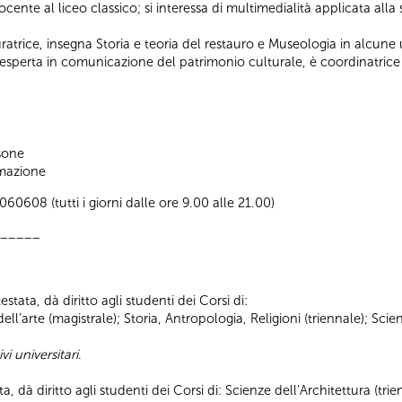
docente al liceo classico; si interessa di multimedialità applicata alla
auratrice, insegna Storia e teoria del restauro e Museologia in alcune u
 esperta in comunicazione del patrimonio culturale, è coordinatrice 
sone
ormazione
0608 (tutti i giorni dalle ore 9.00 alle 21.00)
_____
stata, dà diritto agli studenti dei Corsi di:
a dell’arte (magistrale); Storia, Antropologia, Religioni (triennale); S
vi universitari
.
ta, dà diritto agli studenti dei Corsi di: Scienze dell’Architettura (tr