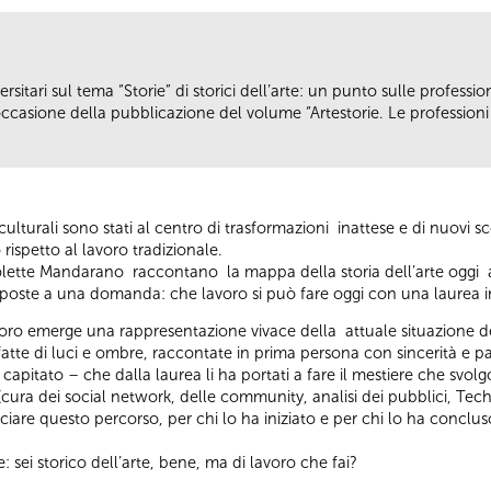
sitari sul tema “Storie” di storici dell’arte: un punto sulle professioni
casione della pubblicazione del volume “Artestorie. Le professioni de
turali sono stati al centro di trasformazioni inattese e di nuovi scen
rispetto al lavoro tradizionale.
icolette Mandarano raccontano la mappa della storia dell’arte oggi 
isposte a una domanda: che lavoro si può fare oggi con una laurea in
oro emerge una rappresentazione vivace della attuale situazione della
e, fatte di luci e ombre, raccontate in prima persona con sincerità e 
capitato – che dalla laurea li ha portati a fare il mestiere che svolgon
cura dei social network, delle community, analisi dei pubblici, Techn
iare questo percorso, per chi lo ha iniziato e per chi lo ha concluso, 
: sei storico dell’arte, bene, ma di lavoro che fai?