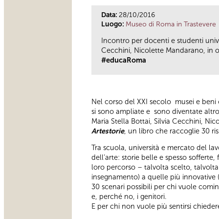
Data:
28/10/2016
Luogo:
Museo di Roma in Trastevere
Incontro per docenti e studenti univer
Cecchini, Nicolette Mandarano, in oc
#educaRoma
Nel corso del XXI secolo musei e beni cul
si sono ampliate e sono diventate altro 
Maria Stella Bottai, Silvia Cecchini, N
Artestorie
, un libro che raccoglie 30 r
Tra scuola, università e mercato del lav
dell’arte: storie belle e spesso soffert
loro percorso – talvolta scelto, talvolta 
insegnamento) a quelle più innovative (
30 scenari possibili per chi vuole cominc
e, perché no, i genitori.
E per chi non vuole più sentirsi chiedere