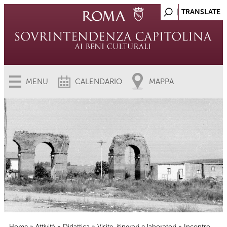
MENU
CALENDARIO
MAPPA
Home
»
Attività
»
Didattica
»
Visite, itinerari e laboratori
» Incontro