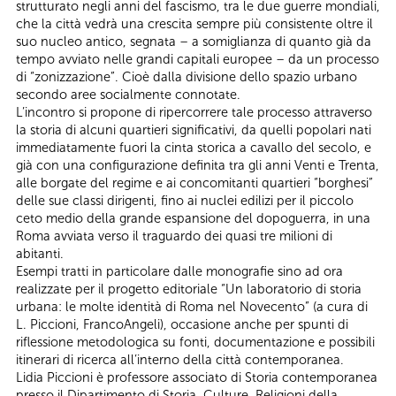
strutturato negli anni del fascismo, tra le due guerre mondiali,
che la città vedrà una crescita sempre più consistente oltre il
suo nucleo antico, segnata – a somiglianza di quanto già da
tempo avviato nelle grandi capitali europee – da un processo
di “zonizzazione”. Cioè dalla divisione dello spazio urbano
secondo aree socialmente connotate.
L’incontro si propone di ripercorrere tale processo attraverso
la storia di alcuni quartieri significativi, da quelli popolari nati
immediatamente fuori la cinta storica a cavallo del secolo, e
già con una configurazione definita tra gli anni Venti e Trenta,
alle borgate del regime e ai concomitanti quartieri “borghesi”
delle sue classi dirigenti, fino ai nuclei edilizi per il piccolo
ceto medio della grande espansione del dopoguerra, in una
Roma avviata verso il traguardo dei quasi tre milioni di
abitanti.
Esempi tratti in particolare dalle monografie sino ad ora
realizzate per il progetto editoriale “Un laboratorio di storia
urbana: le molte identità di Roma nel Novecento” (a cura di
L. Piccioni, FrancoAngeli), occasione anche per spunti di
riflessione metodologica su fonti, documentazione e possibili
itinerari di ricerca all’interno della città contemporanea.
Lidia Piccioni è professore associato di Storia contemporanea
presso il Dipartimento di Storia, Culture, Religioni della