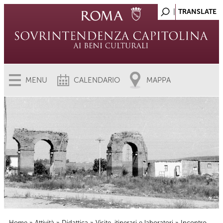
MENU
CALENDARIO
MAPPA
Home
»
Attività
»
Didattica
»
Visite, itinerari e laboratori
» Incontro