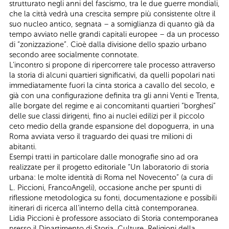
strutturato negli anni del fascismo, tra le due guerre mondiali,
che la città vedrà una crescita sempre più consistente oltre il
suo nucleo antico, segnata – a somiglianza di quanto già da
tempo avviato nelle grandi capitali europee – da un processo
di “zonizzazione”. Cioè dalla divisione dello spazio urbano
secondo aree socialmente connotate.
L’incontro si propone di ripercorrere tale processo attraverso
la storia di alcuni quartieri significativi, da quelli popolari nati
immediatamente fuori la cinta storica a cavallo del secolo, e
già con una configurazione definita tra gli anni Venti e Trenta,
alle borgate del regime e ai concomitanti quartieri “borghesi”
delle sue classi dirigenti, fino ai nuclei edilizi per il piccolo
ceto medio della grande espansione del dopoguerra, in una
Roma avviata verso il traguardo dei quasi tre milioni di
abitanti.
Esempi tratti in particolare dalle monografie sino ad ora
realizzate per il progetto editoriale “Un laboratorio di storia
urbana: le molte identità di Roma nel Novecento” (a cura di
L. Piccioni, FrancoAngeli), occasione anche per spunti di
riflessione metodologica su fonti, documentazione e possibili
itinerari di ricerca all’interno della città contemporanea.
Lidia Piccioni è professore associato di Storia contemporanea
presso il Dipartimento di Storia, Culture, Religioni della