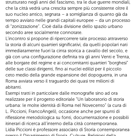
strutturato negli anni del fascismo, tra le due guerre mondiali,
che la città vedrà una crescita sempre più consistente oltre il
suo nucleo antico, segnata – a somiglianza di quanto già da
tempo avviato nelle grandi capitali europee – da un processo
di “zonizzazione”. Cioè dalla divisione dello spazio urbano
secondo aree socialmente connotate.
L’incontro si propone di ripercorrere tale processo attraverso
la storia di alcuni quartieri significativi, da quelli popolari nati
immediatamente fuori la cinta storica a cavallo del secolo, e
già con una configurazione definita tra gli anni Venti e Trenta,
alle borgate del regime e ai concomitanti quartieri “borghesi”
delle sue classi dirigenti, fino ai nuclei edilizi per il piccolo
ceto medio della grande espansione del dopoguerra, in una
Roma avviata verso il traguardo dei quasi tre milioni di
abitanti.
Esempi tratti in particolare dalle monografie sino ad ora
realizzate per il progetto editoriale “Un laboratorio di storia
urbana: le molte identità di Roma nel Novecento” (a cura di
L. Piccioni, FrancoAngeli), occasione anche per spunti di
riflessione metodologica su fonti, documentazione e possibili
itinerari di ricerca all’interno della città contemporanea.
Lidia Piccioni è professore associato di Storia contemporanea
presso il Dipartimento di Storia, Culture, Religioni della