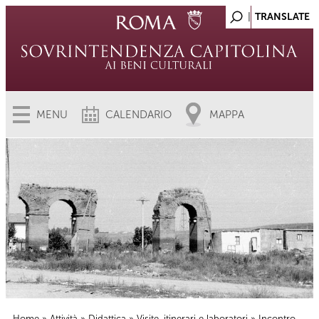
MENU
CALENDARIO
MAPPA
Home
»
Attività
»
Didattica
»
Visite, itinerari e laboratori
» Incontro