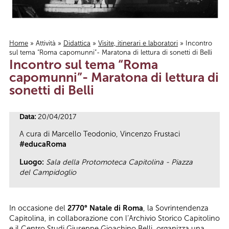
Home
»
Attività
»
Didattica
»
Visite, itinerari e laboratori
» Incontro
sul tema “Roma capomunni”- Maratona di lettura di sonetti di Belli
Tu sei qui
Incontro sul tema “Roma
capomunni”- Maratona di lettura di
sonetti di Belli
Data:
20/04/2017
A cura di Marcello Teodonio, Vincenzo Frustaci
#educaRoma
Luogo:
Sala della Protomoteca Capitolina - Piazza
del Campidoglio
In occasione del
2770° Natale di Roma
, la Sovrintendenza
Capitolina, in collaborazione con l’Archivio Storico Capitolino
e il Centro Studi Giuseppe Gioachino Belli, organizza una