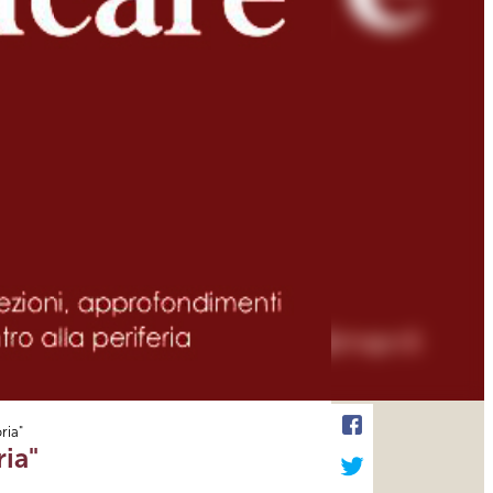
ria"
ia"