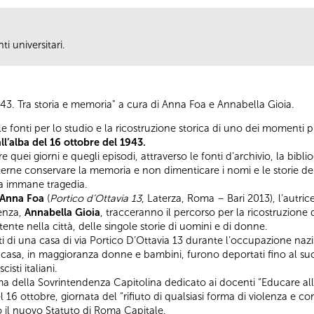
ti universitari.
3. Tra storia e memoria" a cura di Anna Foa e Annabella Gioia.
e fonti per lo studio e la ricostruzione storica di uno dei momenti pi
ll’alba del 16 ottobre del 1943.
 quei giorni e quegli episodi, attraverso le fonti d’archivio, la bibliog
oterne conservare la memoria e non dimenticare i nomi e le storie de
la immane tragedia.
Anna Foa
(
Portico d’Ottavia 13
, Laterza, Roma – Bari 2013), l’autrice
tenza,
Annabella Gioia
, tracceranno il percorso per la ricostruzione 
stente nella città, delle singole storie di uomini e di donne.
tanti di una casa di via Portico D’Ottavia 13 durante l’occupazione nazi
 casa, in maggioranza donne e bambini, furono deportati fino al succ
isti italiani.
 della Sovrintendenza Capitolina dedicato ai docenti “Educare alle
l 16 ottobre, giornata del “rifiuto di qualsiasi forma di violenza e c
do il nuovo Statuto di Roma Capitale.