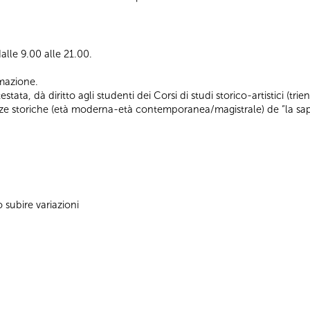
alle 9.00 alle 21.00.
ormazione.
ata, dà diritto agli studenti dei Corsi di studi storico-artistici (trienn
ienze storiche (età moderna-età contemporanea/magistrale) de “la sap
subire variazioni