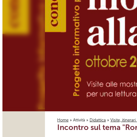
Home
»
Attività
»
Didattica
»
Visite, itinerar
Incontro sul tema "Ro
Tu sei qui