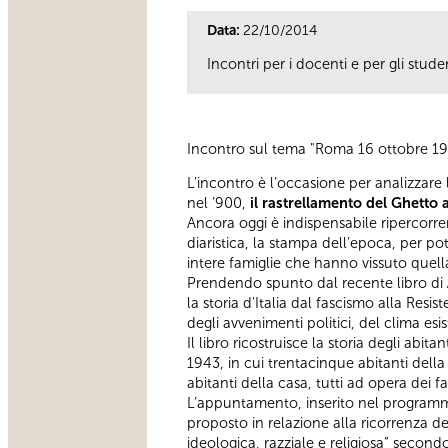
Data:
22/10/2014
Incontri per i docenti e per gli studen
Incontro sul tema "Roma 16 ottobre 194
L’incontro è l’occasione per analizzare l
nel ‘900,
il rastrellamento del Ghetto a
Ancora oggi è indispensabile ripercorrere
diaristica, la stampa dell’epoca, per p
intere famiglie che hanno vissuto quel
Prendendo spunto dal recente libro di
la storia d'Italia dal fascismo alla Resis
degli avvenimenti politici, del clima esi
Il libro ricostruisce la storia degli abi
1943, in cui trentacinque abitanti della
abitanti della casa, tutti ad opera dei fasc
L’appuntamento, inserito nel programma
proposto in relazione alla ricorrenza de
ideologica, razziale e religiosa” secon