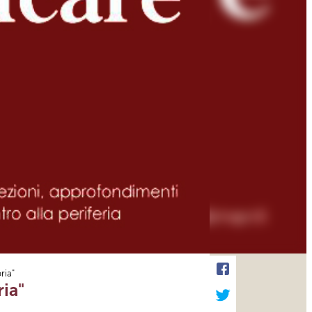
ria"
ia"