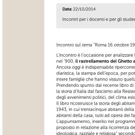
Data:
22/10/2014
Incontri per i docenti e per gli studen
Incontro sul tema "Roma 16 ottobre 194
L’incontro è l’occasione per analizzare l
nel ‘900,
il rastrellamento del Ghetto a
Ancora oggi è indispensabile ripercorrere
diaristica, la stampa dell’epoca, per p
intere famiglie che hanno vissuto quel
Prendendo spunto dal recente libro di
la storia d'Italia dal fascismo alla Resis
degli avvenimenti politici, del clima esi
Il libro ricostruisce la storia degli abi
1943, in cui trentacinque abitanti della
abitanti della casa, tutti ad opera dei fasc
L’appuntamento, inserito nel programma
proposto in relazione alla ricorrenza de
ideologica, razziale e religiosa” secon