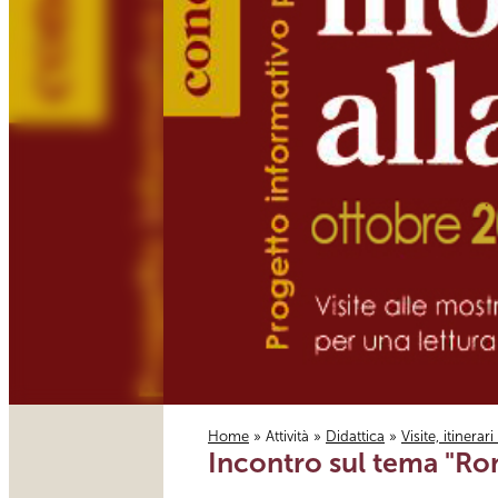
Home
»
Attività
»
Didattica
»
Visite, itinerar
Incontro sul tema "Ro
Tu sei qui