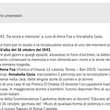
ti universitari.
3. Tra storia e memoria" a cura di Anna Foa e Annabella Gioia.
e fonti per lo studio e la ricostruzione storica di uno dei momenti pi
ll’alba del 16 ottobre del 1943.
 quei giorni e quegli episodi, attraverso le fonti d’archivio, la bibliog
oterne conservare la memoria e non dimenticare i nomi e le storie de
la immane tragedia.
Anna Foa
(
Portico d’Ottavia 13
, Laterza, Roma – Bari 2013), l’autrice
tenza,
Annabella Gioia
, tracceranno il percorso per la ricostruzione 
stente nella città, delle singole storie di uomini e di donne.
tanti di una casa di via Portico D’Ottavia 13 durante l’occupazione nazi
 casa, in maggioranza donne e bambini, furono deportati fino al succ
isti italiani.
 della Sovrintendenza Capitolina dedicato ai docenti “Educare alle
l 16 ottobre, giornata del “rifiuto di qualsiasi forma di violenza e c
do il nuovo Statuto di Roma Capitale.