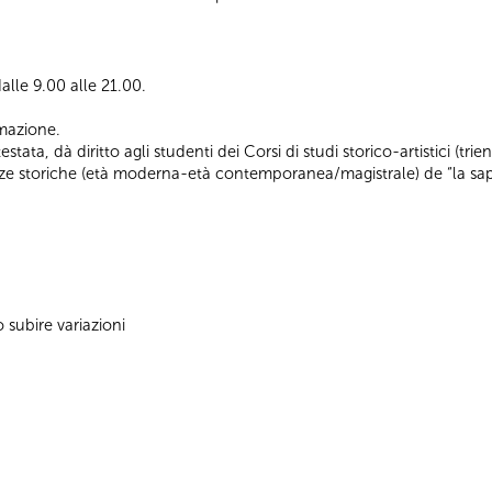
alle 9.00 alle 21.00.
ormazione.
ata, dà diritto agli studenti dei Corsi di studi storico-artistici (trienn
ienze storiche (età moderna-età contemporanea/magistrale) de “la sap
subire variazioni