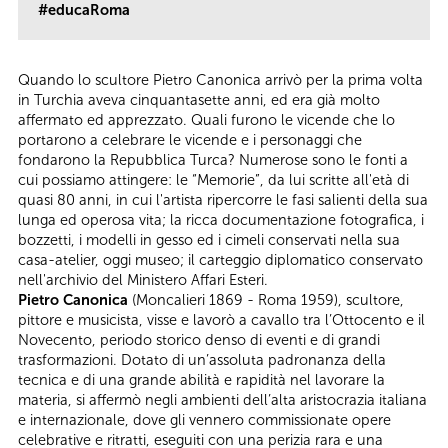
#educaRoma
Quando lo scultore Pietro Canonica arrivò per la prima volta
in Turchia aveva cinquantasette anni, ed era già molto
affermato ed apprezzato. Quali furono le vicende che lo
portarono a celebrare le vicende e i personaggi che
fondarono la Repubblica Turca? Numerose sono le fonti a
cui possiamo attingere: le “Memorie”, da lui scritte all'età di
quasi 80 anni, in cui l'artista ripercorre le fasi salienti della sua
lunga ed operosa vita; la ricca documentazione fotografica, i
bozzetti, i modelli in gesso ed i cimeli conservati nella sua
casa-atelier, oggi museo; il carteggio diplomatico conservato
nell'archivio del Ministero Affari Esteri.
Pietro Canonica
(Moncalieri 1869 - Roma 1959), scultore,
pittore e musicista, visse e lavorò a cavallo tra l’Ottocento e il
Novecento, periodo storico denso di eventi e di grandi
trasformazioni. Dotato di un’assoluta padronanza della
tecnica e di una grande abilità e rapidità nel lavorare la
materia, si affermò negli ambienti dell’alta aristocrazia italiana
e internazionale, dove gli vennero commissionate opere
celebrative e ritratti, eseguiti con una perizia rara e una