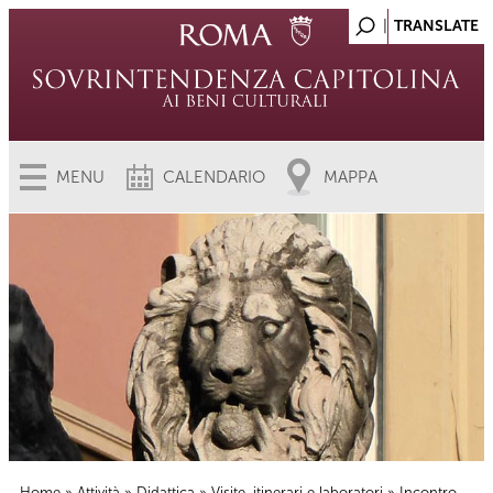
MENU
CALENDARIO
MAPPA
Home
»
Attività
»
Didattica
»
Visite, itinerari e laboratori
» Incontro