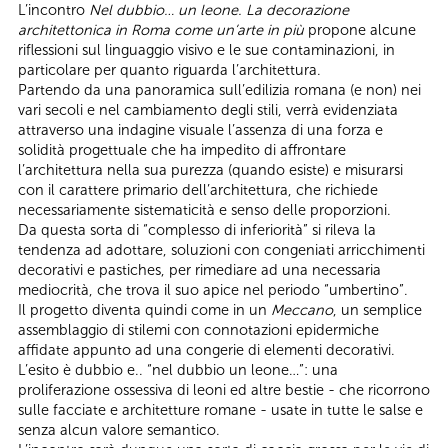
L’incontro
Nel dubbio… un leone. La decorazione
architettonica in Roma come un’arte in più
propone alcune
riflessioni sul linguaggio visivo e le sue contaminazioni, in
particolare per quanto riguarda l’architettura.
Partendo da una panoramica sull’edilizia romana (e non) nei
vari secoli e nel cambiamento degli stili, verrà evidenziata
attraverso una indagine visuale l’assenza di una forza e
solidità progettuale che ha impedito di affrontare
l’architettura nella sua purezza (quando esiste) e misurarsi
con il carattere primario dell’architettura, che richiede
necessariamente sistematicità e senso delle proporzioni.
Da questa sorta di “complesso di inferiorità” si rileva la
tendenza ad adottare, soluzioni con congeniati arricchimenti
decorativi e pastiches, per rimediare ad una necessaria
mediocrità, che trova il suo apice nel periodo “umbertino”.
Il progetto diventa quindi come in un
Meccano
, un semplice
assemblaggio di stilemi con connotazioni epidermiche
affidate appunto ad una congerie di elementi decorativi.
L’esito è dubbio e.. “nel dubbio un leone…”: una
proliferazione ossessiva di leoni ed altre bestie - che ricorrono
sulle facciate e architetture romane - usate in tutte le salse e
senza alcun valore semantico.