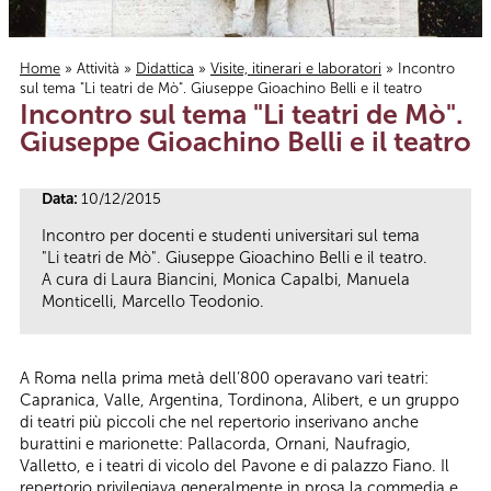
Home
»
Attività
»
Didattica
»
Visite, itinerari e laboratori
» Incontro
sul tema "Li teatri de Mò". Giuseppe Gioachino Belli e il teatro
Tu sei qui
Incontro sul tema "Li teatri de Mò".
Giuseppe Gioachino Belli e il teatro
Data:
10/12/2015
Incontro per docenti e studenti universitari sul tema
"Li teatri de Mò". Giuseppe Gioachino Belli e il teatro.
A cura di Laura Biancini, Monica Capalbi, Manuela
Monticelli, Marcello Teodonio.
A Roma nella prima metà dell’800 operavano vari teatri:
Capranica, Valle, Argentina, Tordinona, Alibert, e un gruppo
di teatri più piccoli che nel repertorio inserivano anche
burattini e marionette: Pallacorda, Ornani, Naufragio,
Valletto, e i teatri di vicolo del Pavone e di palazzo Fiano. Il
repertorio privilegiava generalmente in prosa la commedia e