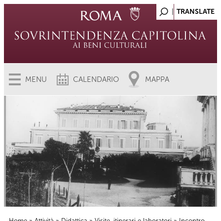
MENU
CALENDARIO
MAPPA
Home
»
Attività
»
Didattica
»
Visite, itinerari e laboratori
» Incontro