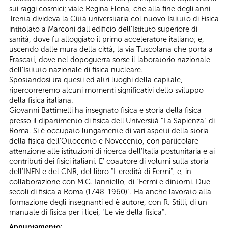
sui raggi cosmici; viale Regina Elena, che alla fine degli anni
Trenta divideva la Città universitaria col nuovo Istituto di Fisica
intitolato a Marconi dall'edificio dell'Istituto superiore di
sanità, dove fu alloggiato il primo acceleratore italiano; e,
uscendo dalle mura della città, la via Tuscolana che porta a
Frascati, dove nel dopoguerra sorse il laboratorio nazionale
dell'Istituto nazionale di fisica nucleare.
Spostandosi tra questi ed altri luoghi della capitale,
ripercorreremo alcuni momenti significativi dello sviluppo
della fisica italiana.
Giovanni Battimelli ha insegnato fisica e storia della fisica
presso il dipartimento di fisica dell'Università "La Sapienza" di
Roma. Si è occupato lungamente di vari aspetti della storia
della fisica dell'Ottocento e Novecento, con particolare
attenzione alle istituzioni di ricerca dell'Italia postunitaria e ai
contributi dei fisici italiani. E' coautore di volumi sulla storia
dell'INFN e del CNR, del libro "L'eredità di Fermi", e, in
collaborazione con M.G. Ianniello, di "Fermi e dintorni. Due
secoli di fisica a Roma (1748-1960)". Ha anche lavorato alla
formazione degli insegnanti ed è autore, con R. Stilli, di un
manuale di fisica per i licei, "Le vie della fisica".
Appuntamento: