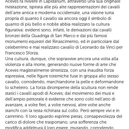
Aceves fa rivivere in Lapidarium, attraverso una sua originale
rivisitazione, ispirata alle più alte rappresentazioni dei cavalli
dell’arte antica e moderna occidentale, una visione tutta
propria di quanto il cavallo sia ancora oggi il simbolo di
quanto di più bello e nobile abbia realizzato la cultura
figurativa: evidenti sono, infatti, le derivazioni dai cavalli
bronzei della Quadriga di San Marco e dai più famosi
monumenti equestri del Rinascimento, ed in particolare dal
celeberrimo e mai realizzato cavallo di Leonardo da Vinci per
Francesco Sforza.
Una cultura, dunque, che sopravvive ancora una volta alla
violenza e alla morte, generando nuove forme di arte che
Aceves magistralmente sintetizza, con una inaudita forza
espressiva, nelle figure totemiche fuse in groppa allo stesso
cavallo, corrodendo, marchiandone la pelle e deformandone
lo scheletro. La forza dirompente della scultura non rende
statici i cavalli apodi di Aceves; dal movimento dei musi e
dell’ampio pettorale è evidente che sono colti nell’atto di
avanzare, a volte fieri, a volte nervosi, altre volte anche
stanchi con la testa richinata sul collo. Però sempre vivi e in
cammino. Il loro sguardo esprime pietas, consapevolezza del
carico di dolore che trasportano, una sofferenza che
modifica addirittura il loro essere, mutando, corrodendo,