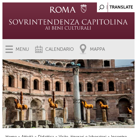
MENU
CALENDARIO
MAPPA
Home
»
Attività
»
Didattica
»
Visite, itinerari e laboratori
» Incontro