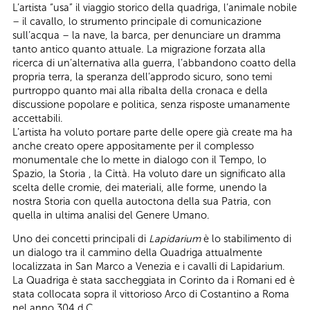
L’artista “usa” il viaggio storico della quadriga, l’animale nobile
– il cavallo, lo strumento principale di comunicazione
sull’acqua – la nave, la barca, per denunciare un dramma
tanto antico quanto attuale. La migrazione forzata alla
ricerca di un’alternativa alla guerra, l’abbandono coatto della
propria terra, la speranza dell’approdo sicuro, sono temi
purtroppo quanto mai alla ribalta della cronaca e della
discussione popolare e politica, senza risposte umanamente
accettabili.
L’artista ha voluto portare parte delle opere già create ma ha
anche creato opere appositamente per il complesso
monumentale che lo mette in dialogo con il Tempo, lo
Spazio, la Storia , la Città. Ha voluto dare un significato alla
scelta delle cromie, dei materiali, alle forme, unendo la
nostra Storia con quella autoctona della sua Patria, con
quella in ultima analisi del Genere Umano.
Uno dei concetti principali di
Lapidarium
è lo stabilimento di
un dialogo tra il cammino della Quadriga attualmente
localizzata in San Marco a Venezia e i cavalli di Lapidarium.
La Quadriga è stata saccheggiata in Corinto da i Romani ed è
stata collocata sopra il vittorioso Arco di Costantino a Roma
nel anno 304 d.C.