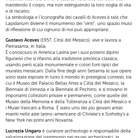
inaridendo il corpo, ma non estinguendo la loro voglia di vita
e di riscatto.
La simbologia e l’iconografia dei cavalli di Aceves è tale che
Lapidarium diviene il monumento dei “vinti”, uno spazio muto
di riflessione di cui ognuno di noi può appropriarsi.
Gustavo Aceves
(1957, Città del Messico), vive e lavora a
Pietrasanta, in Italia.
È conosciuto in America Latina per i suoi potenti dipinti
figurativi che si rifanno alla tradizione pittorica classica,
usando però scala monumentale e colori forti tipici dei
murales messicani. Dalla fine degli anni Settanta le sue opere
sono state esposte in tutto il mondo in prestigiosi contesti, tra
cui il Museo del Palacio Bellas Artes a Città del Messico, la
Biennale di Venezia e la Biennale di Pechino, e si trovano in
importanti collezioni private e permanenti, come quelle del
Museo della Memoria e della Tolleranza a Città del Messico e
i Musei Vaticani a Roma. È stato uno dei più giovani artisti
inseriti nelle aste latino-americane di Christie’s e Sotheby’s a
New York nei primi anni Novanta.
Lucrezia Ungaro
è curatore archeologo e responsabile della
valorizzazione del patrimonio nei musei archeologici, in