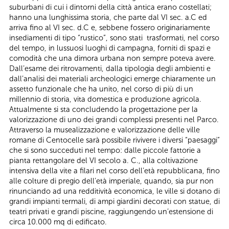
suburbani di cui i dintorni della città antica erano costellati;
hanno una lunghissima storia, che parte dal VI sec. a.C ed
arriva fino al VI sec. d.C e, sebbene fossero originariamente
insediamenti di tipo “rustico”, sono stati trasformati, nel corso
del tempo, in lussuosi luoghi di campagna, forniti di spazi e
comodità che una dimora urbana non sempre poteva avere.
Dall’esame dei ritrovamenti, dalla tipologia degli ambienti e
dall’analisi dei materiali archeologici emerge chiaramente un
assetto funzionale che ha unito, nel corso di più di un
millennio di storia, vita domestica e produzione agricola.
Attualmente si sta concludendo la progettazione per la
valorizzazione di uno dei grandi complessi presenti nel Parco.
Attraverso la musealizzazione e valorizzazione delle ville
romane di Centocelle sarà possibile rivivere i diversi “paesaggi”
che si sono succeduti nel tempo: dalle piccole fattorie a
pianta rettangolare del VI secolo a. C., alla coltivazione
intensiva della vite a filari nel corso dell’età repubblicana, fino
alle colture di pregio dell’età imperiale, quando, sia pur non
rinunciando ad una redditività economica, le ville si dotano di
grandi impianti termali, di ampi giardini decorati con statue, di
teatri privati e grandi piscine, raggiungendo un’estensione di
circa 10.000 mq di edificato.