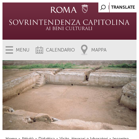
MENU
CALENDARIO
MAPPA
Home
»
Attività
»
Didattica
»
Visite, itinerari e laboratori
» Incontro