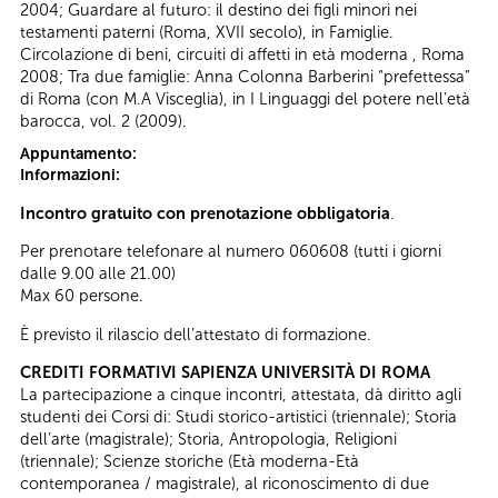
2004; Guardare al futuro: il destino dei figli minori nei
testamenti paterni (Roma, XVII secolo), in Famiglie.
Circolazione di beni, circuiti di affetti in età moderna , Roma
2008; Tra due famiglie: Anna Colonna Barberini “prefettessa”
di Roma (con M.A Visceglia), in I Linguaggi del potere nell’età
barocca, vol. 2 (2009).
Appuntamento:
Informazioni:
Incontro gratuito con prenotazione obbligatoria
.
Per prenotare telefonare al numero 060608 (tutti i giorni
dalle 9.00 alle 21.00)
Max 60 persone.
È previsto il rilascio dell’attestato di formazione.
CREDITI FORMATIVI SAPIENZA UNIVERSITÀ DI ROMA
La partecipazione a cinque incontri, attestata, dà diritto agli
studenti dei Corsi di: Studi storico-artistici (triennale); Storia
dell’arte (magistrale); Storia, Antropologia, Religioni
(triennale); Scienze storiche (Età moderna-Età
contemporanea / magistrale), al riconoscimento di due