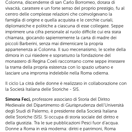
Colonna, discendente di san Carlo Borromeo, dotata di
vivacità, carattere e un forte senso del proprio prestigio, fu al
centro delle complesse relazioni che coinvolgevano la
famiglia di origine e quella acquisita e le cerchie curiali,
diplomatiche e politiche a ciascuna di esse collegate. Seppe
imprimere una cifra personale al ruolo difficile cui era stata
chiamata, giocando sapientemente la carta di madre dei
piccoli Barberini, senza mai dimenticare la propria
appartenenza ai Colonna. Il suo mecenatismo, le scelte della
dimora in cui risiedere e soprattutto la fondazione del
monastero di Regina Coeli raccontano come seppe intessere
la trama della propria esistenza con lo spazio urbano e
lasciare una impronta indelebile nella Roma odierna.
Il ciclo La città delle donne è realizzato in collaborazione con
la Società Italiana delle Storiche - SIS.
Simona Feci,
professore associato di Storia del Diritto
Medievale del Dipartimento di Giurisprudenza dell’Università
degli Studi di Palermo, è presidente della Società Italiana
delle Storiche (SIS). Si occupa di storia sociale del diritto e
della giustizia. Tra le sue pubblicazioni Pesci fuor d’acqua.
Donne a Roma in età moderna: diritti e patrimoni, Roma