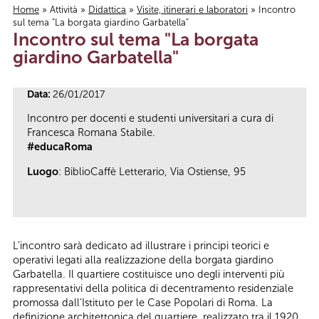
Home
»
Attività
»
Didattica
»
Visite, itinerari e laboratori
» Incontro
sul tema "La borgata giardino Garbatella"
Tu sei qui
Incontro sul tema "La borgata
giardino Garbatella"
Data:
26/01/2017
Incontro per docenti e studenti universitari a cura di
Francesca Romana Stabile.
#educaRoma
Luogo
: BiblioCaffè Letterario, Via Ostiense, 95
L’incontro sarà dedicato ad illustrare i principi teorici e
operativi legati alla realizzazione della borgata giardino
Garbatella. Il quartiere costituisce uno degli interventi più
rappresentativi della politica di decentramento residenziale
promossa dall’Istituto per le Case Popolari di Roma. La
definizione architettonica del quartiere, realizzato tra il 1920