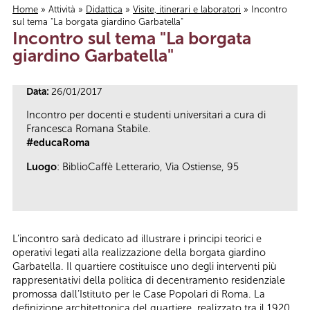
Home
»
Attività
»
Didattica
»
Visite, itinerari e laboratori
» Incontro
sul tema "La borgata giardino Garbatella"
Tu sei qui
Incontro sul tema "La borgata
giardino Garbatella"
Data:
26/01/2017
Incontro per docenti e studenti universitari a cura di
Francesca Romana Stabile.
#educaRoma
Luogo
: BiblioCaffè Letterario, Via Ostiense, 95
L’incontro sarà dedicato ad illustrare i principi teorici e
operativi legati alla realizzazione della borgata giardino
Garbatella. Il quartiere costituisce uno degli interventi più
rappresentativi della politica di decentramento residenziale
promossa dall’Istituto per le Case Popolari di Roma. La
definizione architettonica del quartiere, realizzato tra il 1920