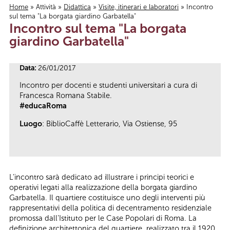
Home
»
Attività
»
Didattica
»
Visite, itinerari e laboratori
» Incontro
sul tema "La borgata giardino Garbatella"
Tu sei qui
Incontro sul tema "La borgata
giardino Garbatella"
Data:
26/01/2017
Incontro per docenti e studenti universitari a cura di
Francesca Romana Stabile.
#educaRoma
Luogo
: BiblioCaffè Letterario, Via Ostiense, 95
L’incontro sarà dedicato ad illustrare i principi teorici e
operativi legati alla realizzazione della borgata giardino
Garbatella. Il quartiere costituisce uno degli interventi più
rappresentativi della politica di decentramento residenziale
promossa dall’Istituto per le Case Popolari di Roma. La
definizione architettonica del quartiere, realizzato tra il 1920