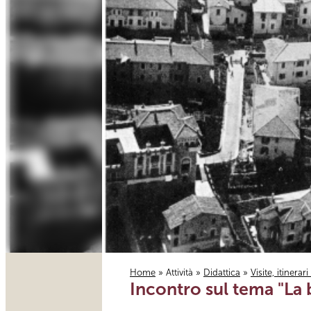
Home
»
Attività
»
Didattica
»
Visite, itinerar
Incontro sul tema "La 
Tu sei qui