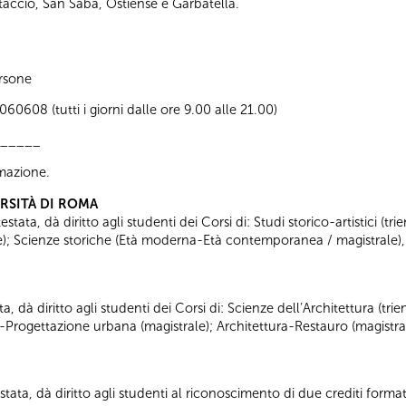
estaccio, San Saba, Ostiense e Garbatella.
rsone
0608 (tutti i giorni dalle ore 9.00 alle 21.00)
_____
ormazione.
ERSITÀ DI ROMA
tata, dà diritto agli studenti dei Corsi di: Studi storico-artistici (trie
ale); Scienze storiche (Età moderna-Età contemporanea / magistrale),
ta, dà diritto agli studenti dei Corsi di: Scienze dell’Architettura (tr
a-Progettazione urbana (magistrale); Architettura-Restauro (magistra
tata, dà diritto agli studenti al riconoscimento di due crediti formati