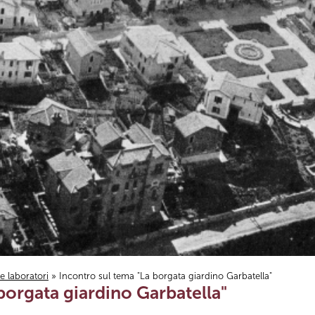
i e laboratori
» Incontro sul tema "La borgata giardino Garbatella"
borgata giardino Garbatella"