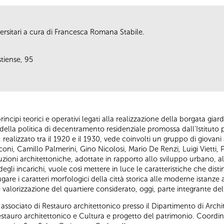
ersitari a cura di Francesca Romana Stabile.
stiense, 95
rincipi teorici e operativi legati alla realizzazione della borgata giar
i della politica di decentramento residenziale promossa dall’Istituto
 realizzato tra il 1920 e il 1930, vede coinvolti un gruppo di giovani
oni, Camillo Palmerini, Gino Nicolosi, Mario De Renzi, Luigi Vietti, P
luzioni architettoniche, adottate in rapporto allo sviluppo urbano, all
egli incarichi, vuole così mettere in luce le caratteristiche che dis
gare i caratteri morfologici della città storica alle moderne istanze a
valorizzazione del quartiere considerato, oggi, parte integrante del 
 associato di Restauro architettonico presso il Dipartimento di Archite
stauro architettonico e Cultura e progetto del patrimonio. Coordi