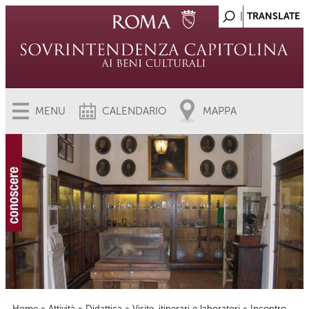
MENU
CALENDARIO
MAPPA
Home
»
Attività
»
Didattica
»
Visite, itinerari e laboratori
» Incontro