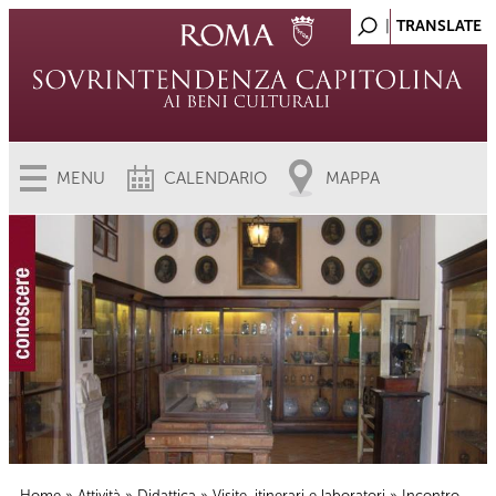
MENU
CALENDARIO
MAPPA
Home
»
Attività
»
Didattica
»
Visite, itinerari e laboratori
» Incontro