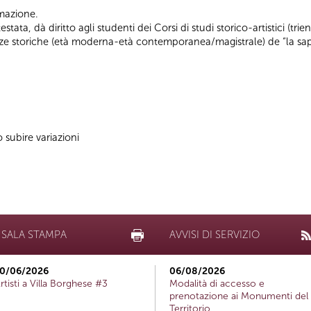
ormazione.
ata, dà diritto agli studenti dei Corsi di studi storico-artistici (trienn
ienze storiche (età moderna-età contemporanea/magistrale) de “la sap
subire variazioni
SALA STAMPA
AVVISI DI SERVIZIO
0/06/2026
06/08/2026
rtisti a Villa Borghese #3
Modalità di accesso e
prenotazione ai Monumenti del
Territorio