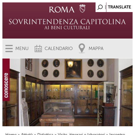
MENU
CALENDARIO
MAPPA
Home
»
Attività
»
Didattica
»
Visite, itinerari e laboratori
» Incontro