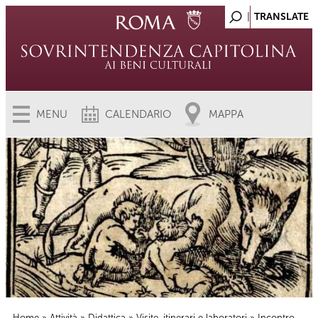
MENU
CALENDARIO
MAPPA
Home
»
Attività
»
Didattica
»
Visite, itinerari e laboratori
» Incontro