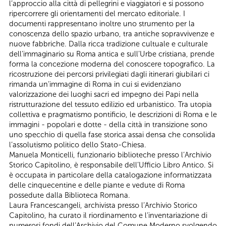
l’approccio alla città di pellegrini e viaggiatori e si possono
ripercorrere gli orientamenti del mercato editoriale. I
documenti rappresentano inoltre uno strumento per la
conoscenza dello spazio urbano, tra antiche sopravvivenze e
nuove fabbriche. Dalla ricca tradizione cultuale e culturale
dell’immaginario su Roma antica e sull’Urbe cristiana, prende
forma la concezione moderna del conoscere topografico. La
ricostruzione dei percorsi privilegiati dagli itinerari giubilari ci
rimanda un’immagine di Roma in cui si evidenziano
valorizzazione dei luoghi sacri ed impegno dei Papi nella
ristrutturazione del tessuto edilizio ed urbanistico. Tra utopia
collettiva e pragmatismo pontificio, le descrizioni di Roma e le
immagini - popolari e dotte - della città in transizione sono
uno specchio di quella fase storica assai densa che consolida
l’assolutismo politico dello Stato-Chiesa.
Manuela Monticelli, funzionario biblioteche presso l’Archivio
Storico Capitolino, è responsabile dell’Ufficio Libro Antico. Si
è occupata in particolare della catalogazione informatizzata
delle cinquecentine e delle piante e vedute di Roma
possedute dalla Biblioteca Romana.
Laura Francescangeli, archivista presso l’Archivio Storico
Capitolino, ha curato il riordinamento e l’inventariazione di
numerosi fondi dell’Archivio del Comune Moderno svolgendo