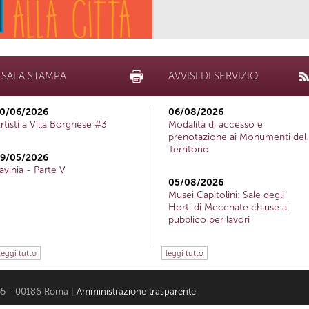
SALA STAMPA
AVVISI DI SERVIZIO
0/06/2026
06/08/2026
rtisti a Villa Borghese #3
Modalità di accesso e
prenotazione ai Monumenti del
Territorio
9/05/2026
avinia - Parte V
05/08/2026
Musei Capitolini: Sale degli
Horti di Mecenate chiuse al
pubblico per lavori
leggi tutto
leggi tutto
i 35 - 00186 Roma |
Amministrazione trasparente