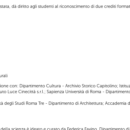
tata, dà diritto agli studenti al riconoscimento di due crediti formati
rali
ione con: Dipartimento Cultura - Archivio Storico Capitolino; Istitu
o Luce Cinecittà s.r.l.; Sapienza Università di Roma - Dipartimento 
ità degli Studi Roma Tre - Dipartimento di Architettura; Accademia di 
mi della scienza è ideato e curato da Federica Favino, Dipartimento di