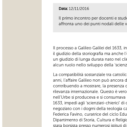
Data:
12/11/2016
Il primo incontro per docenti e stude
affronta uno dei punti nodali delle v
Il processo a Galileo Galilei del 1633
il giudizio della storiografia ma anche l
un giudizio di lunga durata nato nel cli
alcun ruolo nello sviluppo della ‘scien
La compatibilità sostanziale tra cattoli
anni, l’affaire Galileo non può ancora 
contribuendo a mostrare, la presenza de
rilevanza internazionale. Questo è vero
nell’Urbe si produceva e si consumava 
1633, impedì agli ‘scienziati-chierici’ d
negoziato con i dogmi della teologia ca
Federica Favino, curatrice del ciclo Educ
Dipartimento di Storia, Cultura e Religi
stata borsista presso numerosi istituti 