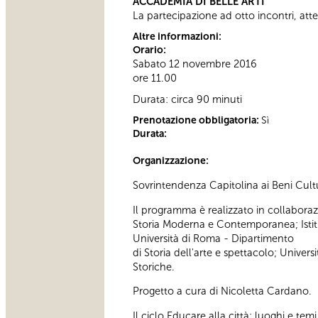
ACCADEMIA DI BELLE ARTI
La partecipazione ad otto incontri, attes
Altre informazioni:
Orario:
Sabato 12 novembre 2016
ore 11.00
Durata: circa 90 minuti
Prenotazione obbligatoria:
Sì
Durata:
Organizzazione:
Sovrintendenza Capitolina ai Beni Cultu
Il programma è realizzato in collaboraz
Storia Moderna e Contemporanea; Istitut
Università di Roma - Dipartimento
di Storia dell'arte e spettacolo; Univers
Storiche.
Progetto a cura di Nicoletta Cardano.
Il ciclo Educare alla città: luoghi e te