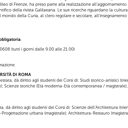
alileo di Firenze, ha preso parte alla realizzazione all’aggiornament
ifico della rivista Galilaeana. Le sue ricerche riguardano la cultura
 mondo della Curia, al clero regolare e secolare, all’insegnamento u
bbligatoria
.
08 (tutti i giorni dalle 9.00 alle 21.00)
ormazione.
ERSITÀ DI ROMA
tata, dà diritto agli studenti dei Corsi di: Studi storico-artistici (trie
ale); Scienze storiche (Età moderna-Età contemporanea / magistrale),
ta, dà diritto agli studenti dei Corsi di: Scienze dell’Architettura (tr
a-Progettazione urbana (magistrale); Architettura-Restauro (magistra