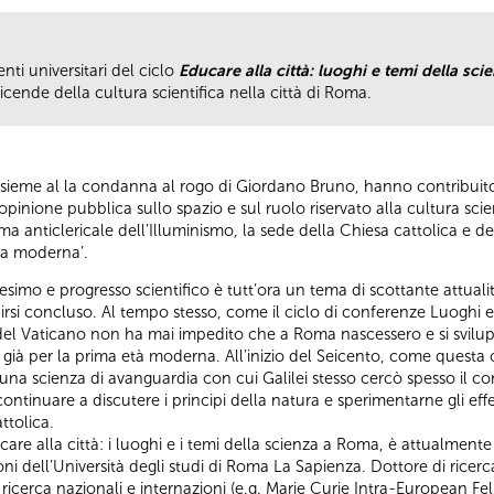
nti universitari del ciclo
Educare alla città: luoghi e temi della sci
icende della cultura scientifica nella città di Roma.
, insieme al la condanna al rogo di Giordano Bruno, hanno contribui
’opinione pubblica sullo spazio e sul ruolo riservato alla cultura scie
ma anticlericale dell’Illuminismo, la sede della Chiesa cattolica e d
za moderna’.
cesimo e progresso scientifico è tutt’ora un tema di scottante attualit
dirsi concluso. Al tempo stesso, come il ciclo di conferenze Luoghi 
l Vaticano non ha mai impedito che a Roma nascessero e si sviluppas
 già per la prima età moderna. All’inizio del Seicento, come questa
una scienza di avanguardia con cui Galilei stesso cercò spesso il 
i continuare a discutere i principi della natura e sperimentarne gli eff
ttolica.
are alla città: i luoghi e i temi della scienza a Roma, è attualmente 
oni dell’Università degli studi di Roma La Sapienza. Dottore di ricerc
di ricerca nazionali e internazioni (e.g. Marie Curie Intra-European F