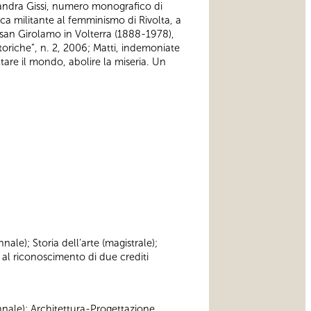
ssandra Gissi, numero monografico di
tica militante al femminismo di Rivolta, a
di san Girolamo in Volterra (1888-1978),
toriche”, n. 2, 2006; Matti, indemoniate
are il mondo, abolire la miseria. Un
nnale); Storia dell’arte (magistrale);
 al riconoscimento di due crediti
iennale); Architettura-Progettazione