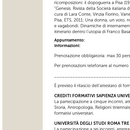
ricomposizioni: il dopoguerra a Pisa (1
“Genesis. Rivista della Società italiana 
cura di Lara Conte, Vinzia Fiorino, Vane
Pisa, ETS, 2011; Una donna, un voto, nu
e vagabondi. Dinamiche di internamento
itinerario dentro l'utopia di Franco Bas
Appuntamento:
Informazioni:
Prenotazione obbligatoria: max 30 per
Per prenotazioni telefonare al numero 06
_____________________________
È previsto il rilascio dell’attestato di f
CREDITI FORMATIVI SAPIENZA UNIV
La partecipazione a cinque incontri, attes
Storia, Antropologia, Religioni (trienn
formativi universitari.
UNIVERSITÀ DEGLI STUDI ROMA TRE
La partecipazione a sei incontri, attesta