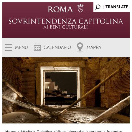
MENU
CALENDARIO
MAPPA
Home
»
Attività
»
Didattica
»
Visite, itinerari e laboratori
» Incontro