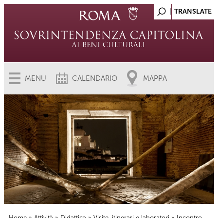
MENU
CALENDARIO
MAPPA
Home
»
Attività
»
Didattica
»
Visite, itinerari e laboratori
» Incontro