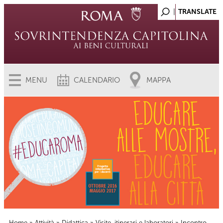
MENU
CALENDARIO
MAPPA
Home
»
Attività
»
Didattica
»
Visite, itinerari e laboratori
» Incontro