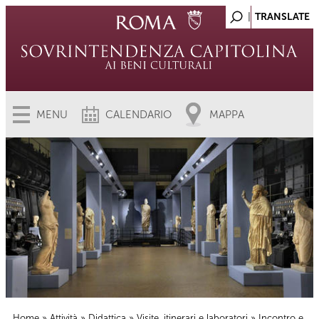
MENU
CALENDARIO
MAPPA
Home
»
Attività
»
Didattica
»
Visite, itinerari e laboratori
» Incontro e