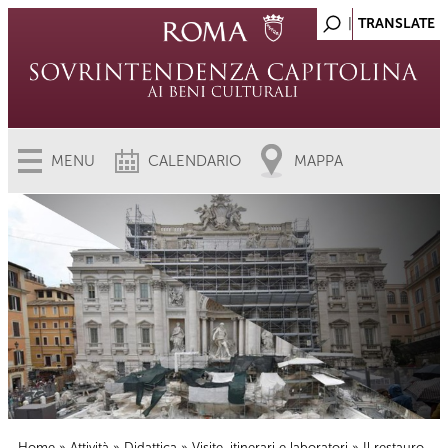
MENU
CALENDARIO
MAPPA
Home
»
Attività
»
Didattica
»
Visite, itinerari e laboratori
» Il restauro