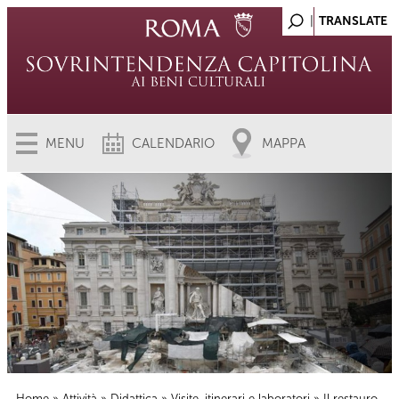
MENU
CALENDARIO
MAPPA
Home
»
Attività
»
Didattica
»
Visite, itinerari e laboratori
» Il restauro