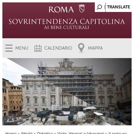
MENU
CALENDARIO
MAPPA
Home
»
Attività
»
Didattica
»
Visite, itinerari e laboratori
» Il restauro