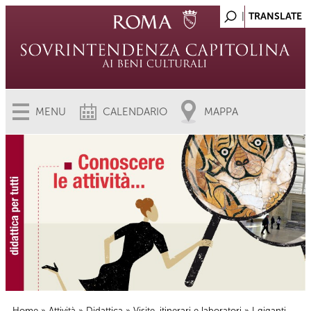
MENU
CALENDARIO
MAPPA
Home
»
Attività
»
Didattica
»
Visite, itinerari e laboratori
» I giganti