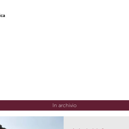
ica
In archivio