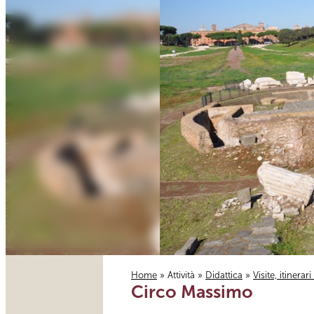
Home
»
Attività
»
Didattica
»
Visite, itinerar
Circo Massimo
Tu sei qui