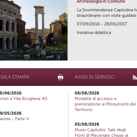
Archeologia in Comune
La Sovrintendenza Capitolina h
straordinarie con visite guidate 
07/09/2016 - 28/06/2017
Iniziativa didattica
SALA STAMPA
AVVISI DI SERVIZIO
0/06/2026
06/08/2026
rtisti a Villa Borghese #3
Modalità di accesso e
prenotazione ai Monumenti del
Territorio
9/05/2026
avinia - Parte V
05/08/2026
Musei Capitolini: Sale degli
Horti di Mecenate chiuse al