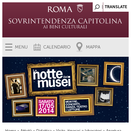
MENU
CALENDARIO
MAPPA
Home
»
Attività
»
Didattica
»
Visite, itinerari e laboratori
» Apertura