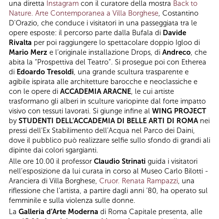
una diretta
Instagram
con il curatore della mostra
Back to
Nature. Arte Contemporanea a Villa Borghese
, Costantino
D'Orazio, che conduce i visitatori in una passeggiata tra le
opere esposte: il percorso parte dalla Bufala di
Davide
Rivalta
per poi raggiungere lo spettacolare doppio Igloo di
Mario Merz
e l’originale installazione Drops, di
Andreco
, che
abita la “Prospettiva del Teatro”. Si prosegue poi con Etherea
di
Edoardo Tresoldi
, una grande scultura trasparente e
agibile ispirata alle architetture barocche e neoclassiche e
con le opere di
ACCADEMIA ARACNE
, le cui artiste
trasformano gli alberi in sculture variopinte dal forte impatto
visivo con tessuti lavorati. Si giunge infine al
WING PROJECT
by
STUDENTI DELL’ACCADEMIA DI BELLE ARTI DI ROMA
nei
pressi dell’Ex Stabilimento dell’Acqua nel Parco dei Daini,
dove il pubblico può realizzare selfie sullo sfondo di grandi ali
dipinte dai colori sgargianti.
Alle ore 10.00 il professor
Claudio Strinati
guida i visitatori
nell’esposizione da lui curata in corso al Museo Carlo Bilotti -
Aranciera di Villa Borghese,
Cruor. Renata Rampazzi
, una
riflessione che l’artista, a partire dagli anni ’80, ha operato sul
femminile e sulla violenza sulle donne.
La
Galleria d’Arte Moderna
di Roma Capitale presenta, alle