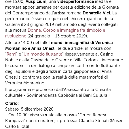
ore 15.00,
Auspicium
, una
videoperformance
inedita e
montata appositamente per questa edizione della Giornata
del Contemporaneo dall’artista romana
Donatella Vici.
La
performance è stata eseguita nel chiostro-giardino della
Galleria il 28 giugno 2019 nell’ambito degli eventi collegati
alla mostra
Donne. Corpo e immagine fra simbolo e
rivoluzione
(24 gennaio – 13 ottobre 2019).
Alle ore 14.00 nel talk
I mondi immaginifici
di Veronica
Montanino e Anna Onesti
, le due artiste, in mostra con
“
Rami
” e “
Un mondo fluttante
” rispettivamente al Casino
Nobile e alla Casina delle Civette di Villa Torlonia, incontrano
le curatrici in un dialogo a cinque in cui il mondo fluttuante
degli aquiloni e degli arazzi in carta giapponese di Anna
Onesti si confronta con la realtà delle metamorfosi di
Veronica Montanino.
Il programma è promosso dall’Assessorato alla Crescita
culturale - Sovrintendenza Capitolina ai Beni Culturali.
Orario:
Sabato 5 dicembre 2020
- Ore 10:00: visita virtuale alla mostra “Cruor. Renata
Rampazzi” con il curatore, il professor Claudio Strinati (Museo
Carlo Bilotti)