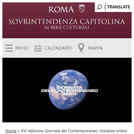
MENU
CALENDARIO
MAPPA
Home
» XVI edizione Giornata del Contemporaneo, iniziative online