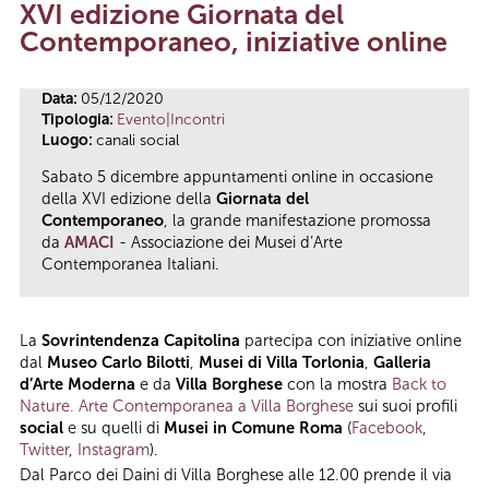
XVI edizione Giornata del
Tu sei qui
Contemporaneo, iniziative online
Data:
05/12/2020
Tipologia:
Evento|Incontri
Luogo:
canali social
Sabato 5 dicembre appuntamenti online in occasione
della XVI edizione della
Giornata del
Contemporaneo
, la grande manifestazione promossa
da
AMACI
- Associazione dei Musei d’Arte
Contemporanea Italiani.
La
Sovrintendenza Capitolina
partecipa con iniziative online
dal
Museo Carlo Bilotti
,
Musei di Villa Torlonia
,
Galleria
d’Arte Moderna
e da
Villa Borghese
con la mostra
Back to
Nature. Arte Contemporanea a Villa Borghese
sui suoi profili
social
e su quelli di
Musei in Comune Roma
(
Facebook
,
Twitter
,
Instagram
).
Dal Parco dei Daini di Villa Borghese alle 12.00 prende il via