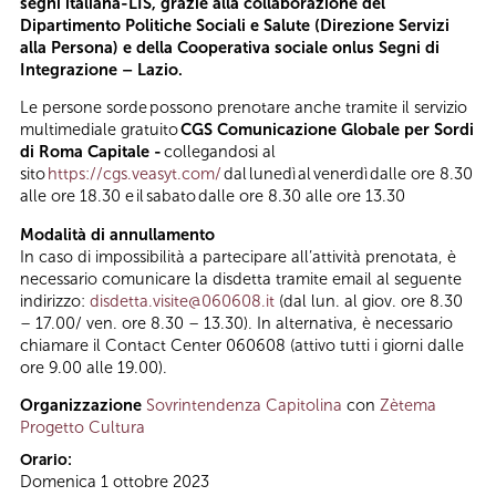
segni italiana-LIS, grazie alla collaborazione del
Dipartimento Politiche Sociali e Salute (Direzione Servizi
alla Persona) e della Cooperativa sociale onlus Segni di
Integrazione – Lazio.
Le persone sorde possono prenotare anche tramite il servizio
multimediale gratuito
CGS Comunicazione Globale per Sordi
di Roma Capitale -
collegandosi al
sito
https://cgs.veasyt.com/
dal lunedì al venerdì dalle ore 8.30
alle ore 18.30 e il sabato dalle ore 8.30 alle ore 13.30
Modalità di annullamento
In caso di impossibilità a partecipare all’attività prenotata, è
necessario comunicare la disdetta tramite email al seguente
indirizzo:
disdetta.visite@060608.it
(dal lun. al giov. ore 8.30
– 17.00/ ven. ore 8.30 – 13.30). In alternativa, è necessario
chiamare il Contact Center 060608 (attivo tutti i giorni dalle
ore 9.00 alle 19.00).
Organizzazione
Sovrintendenza Capitolina
con
Zètema
Progetto Cultura
Orario:
Domenica 1 ottobre 2023