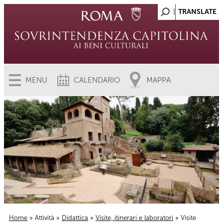
MENU
CALENDARIO
MAPPA
Home
»
Attività
»
Didattica
»
Visite, itinerari e laboratori
» Visite