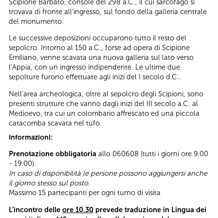
Scipione Barbato, console del 298 a.C., il cui sarcofago si
trovava di fronte all’ingresso, sul fondo della galleria centrale
del monumento.
Le successive deposizioni occuparono tutto il resto del
sepolcro. Intorno al 150 a.C., forse ad opera di Scipione
Emiliano, venne scavata una nuova galleria sul lato verso
l’Appia, con un ingresso indipendente. Le ultime due
sepolture furono effettuate agli inizi del I secolo d.C..
Nell’area archeologica, oltre al sepolcro degli Scipioni, sono
presenti strutture che vanno dagli inizi del III secolo a.C. al
Medioevo, tra cui un colombario affrescato ed una piccola
catacomba scavata nel tufo.
Informazioni:
Prenotazione obbligatoria
allo 060608 (tutti i giorni ore 9.00
- 19.00).
In caso di disponibilità le persone possono aggiungersi anche
il giorno stesso sul posto.
Massimo 15 partecipanti per ogni turno di visita
L’incontro delle
ore 10.30
prevede traduzione in Lingua dei