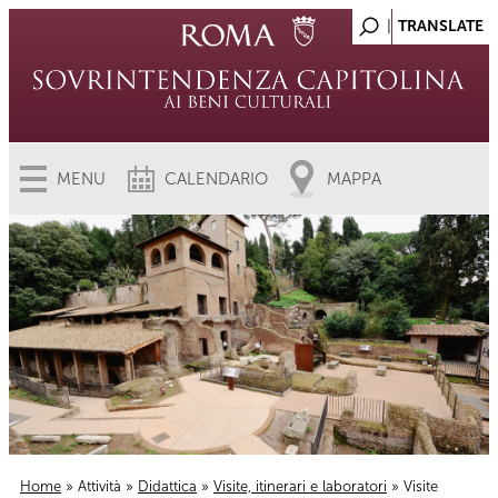
MENU
CALENDARIO
MAPPA
Home
»
Attività
»
Didattica
»
Visite, itinerari e laboratori
» Visite