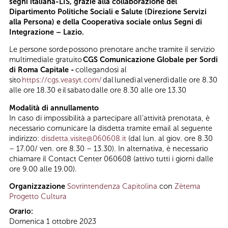
segni italiana-LIS, grazie alla collaborazione del
Dipartimento Politiche Sociali e Salute (Direzione Servizi
alla Persona) e della Cooperativa sociale onlus Segni di
Integrazione – Lazio.
Le persone sorde possono prenotare anche tramite il servizio
multimediale gratuito
CGS Comunicazione Globale per Sordi
di Roma Capitale -
collegandosi al
sito
https://cgs.veasyt.com/
dal lunedì al venerdì dalle ore 8.30
alle ore 18.30 e il sabato dalle ore 8.30 alle ore 13.30
Modalità di annullamento
In caso di impossibilità a partecipare all’attività prenotata, è
necessario comunicare la disdetta tramite email al seguente
indirizzo:
disdetta.visite@060608.it
(dal lun. al giov. ore 8.30
– 17.00/ ven. ore 8.30 – 13.30). In alternativa, è necessario
chiamare il Contact Center 060608 (attivo tutti i giorni dalle
ore 9.00 alle 19.00).
Organizzazione
Sovrintendenza Capitolina
con
Zètema
Progetto Cultura
Orario:
Domenica 1 ottobre 2023