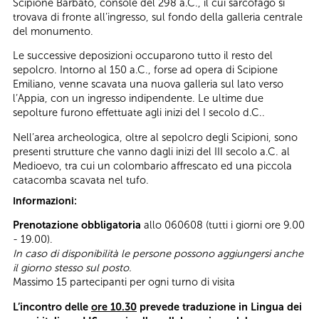
Scipione Barbato, console del 298 a.C., il cui sarcofago si
trovava di fronte all’ingresso, sul fondo della galleria centrale
del monumento.
Le successive deposizioni occuparono tutto il resto del
sepolcro. Intorno al 150 a.C., forse ad opera di Scipione
Emiliano, venne scavata una nuova galleria sul lato verso
l’Appia, con un ingresso indipendente. Le ultime due
sepolture furono effettuate agli inizi del I secolo d.C..
Nell’area archeologica, oltre al sepolcro degli Scipioni, sono
presenti strutture che vanno dagli inizi del III secolo a.C. al
Medioevo, tra cui un colombario affrescato ed una piccola
catacomba scavata nel tufo.
Informazioni:
Prenotazione obbligatoria
allo 060608 (tutti i giorni ore 9.00
- 19.00).
In caso di disponibilità le persone possono aggiungersi anche
il giorno stesso sul posto.
Massimo 15 partecipanti per ogni turno di visita
L’incontro delle
ore 10.30
prevede traduzione in Lingua dei