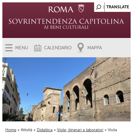
MENU
CALENDARIO
MAPPA
Home
»
Attività
»
Didattica
»
Visite, itinerari e laboratori
» Visita