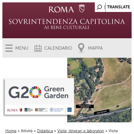
MENU
CALENDARIO
MAPPA
Home
»
Attività
»
Didattica
»
Visite, itinerari e laboratori
» Visita