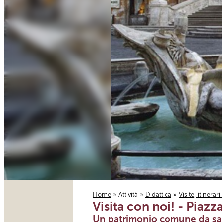
Home
»
Attività
»
Didattica
»
Visite, itinerar
Visita con noi! - Piazz
Tu sei qui
Un patrimonio comune da sa