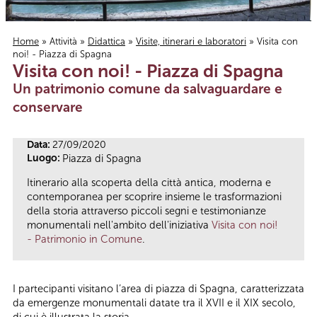
Home
»
Attività
»
Didattica
»
Visite, itinerari e laboratori
» Visita con
noi! - Piazza di Spagna
Tu sei qui
Visita con noi! - Piazza di Spagna
Un patrimonio comune da salvaguardare e
conservare
Data:
27/09/2020
Luogo:
Piazza di Spagna
Itinerario alla scoperta della città antica, moderna e
contemporanea per scoprire insieme le trasformazioni
della storia attraverso piccoli segni e testimonianze
monumentali nell'ambito dell'iniziativa
Visita con noi!
- Patrimonio in Comune
.
I partecipanti visitano l’area di piazza di Spagna, caratterizzata
da emergenze monumentali datate tra il XVII e il XIX secolo,