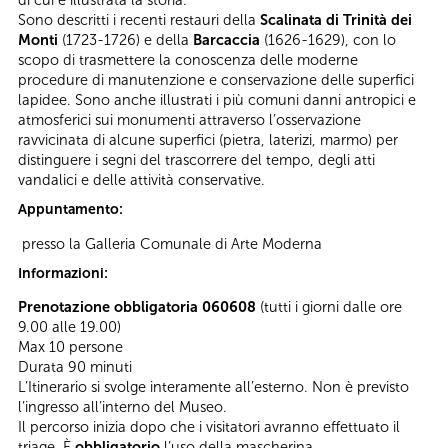
di cui è illustrata la storia.
Sono descritti i recenti restauri della
Scalinata di Trinità dei
Monti
(1723-1726) e della
Barcaccia
(1626-1629), con lo
scopo di trasmettere la conoscenza delle moderne
procedure di manutenzione e conservazione delle superfici
lapidee. Sono anche illustrati i più comuni danni antropici e
atmosferici sui monumenti attraverso l’osservazione
ravvicinata di alcune superfici (pietra, laterizi, marmo) per
distinguere i segni del trascorrere del tempo, degli atti
vandalici e delle attività conservative.
Appuntamento:
presso la Galleria Comunale di Arte Moderna
Informazioni:
Prenotazione obbligatoria 060608
(tutti i giorni dalle ore
9.00 alle 19.00)
Max 10 persone
Durata 90 minuti
L’Itinerario si svolge interamente all’esterno. Non è previsto
l’ingresso all’interno del Museo.
Il percorso inizia dopo che i visitatori avranno effettuato il
triage. È
obbligatorio
l’uso della mascherina.