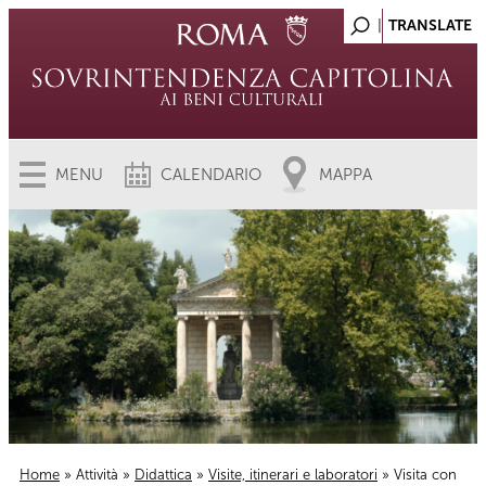
MENU
CALENDARIO
MAPPA
Home
»
Attività
»
Didattica
»
Visite, itinerari e laboratori
» Visita con