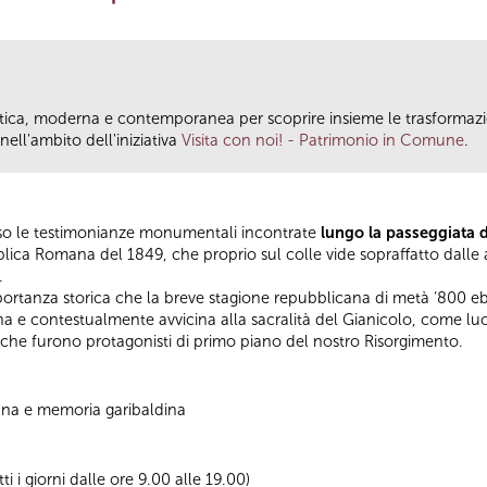
antica, moderna e contemporanea per scoprire insieme le trasformazio
ll'ambito dell'iniziativa
Visita con noi! - Patrimonio in Comune
.
verso le testimonianze monumentali incontrate
lungo la passeggiata 
lica Romana del 1849, che proprio sul colle vide sopraffatto dalle 
.
portanza storica che la breve stagione repubblicana di metà ‘800 e
a e contestualmente avvicina alla sacralità del Gianicolo, come luo
ti che furono protagonisti di primo piano del nostro Risorgimento.
ana e memoria garibaldina
tti i giorni dalle ore 9.00 alle 19.00)